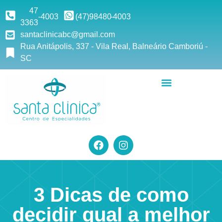
47
-4003
(47)9
8480
-4003
3363
santaclinicabc@gmail.com
Rua Anitápolis, 337 - Vila Real, Balneário Camboriú -
SC
3 Dicas de como
decidir qual a melhor