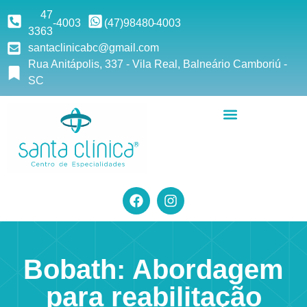
47
-4003
(47)9
8480
-4003
3363
santaclinicabc@gmail.com
Rua Anitápolis, 337 - Vila Real, Balneário Camboriú -
SC
Bobath: Abordagem
para reabilitação