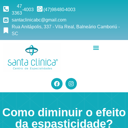
47
-4003
(47)9
8480
-4003
3363
santaclinicabc@gmail.com
Rua Anitápolis, 337 - Vila Real, Balneário Camboriú -
SC
Como diminuir o efeito
da espasticidade?