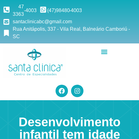
47
-4003
(47)9
8480
-4003
3363
santaclinicabc@gmail.com
Rua Anitápolis, 337 - Vila Real, Balneário Camboriú -
SC
Desenvolvimento
infantil tem idade