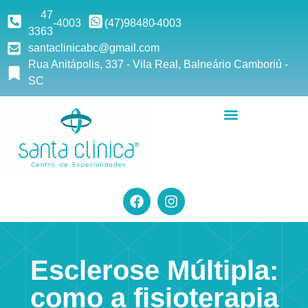
47
-4003
(47)9
8480
-4003
3363
santaclinicabc@gmail.com
Rua Anitápolis, 337 - Vila Real, Balneário Camboriú -
SC
Esclerose Múltipla:
como a fisioterapia