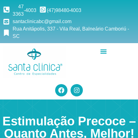
47
-4003
(47)9
8480
-4003
3363
santaclinicabc@gmail.com
Rua Anitápolis, 337 - Vila Real, Balneário Camboriú -
SC
Estimulação Precoce –
Quanto Antes, Melhor!