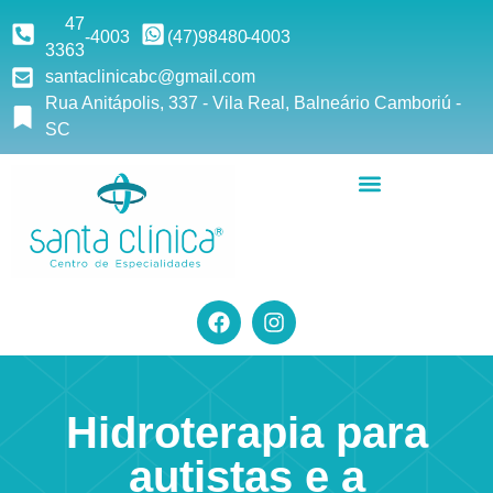
47
-4003
(47)9
8480
-4003
3363
santaclinicabc@gmail.com
Rua Anitápolis, 337 - Vila Real, Balneário Camboriú -
SC
Hidroterapia para
autistas e a