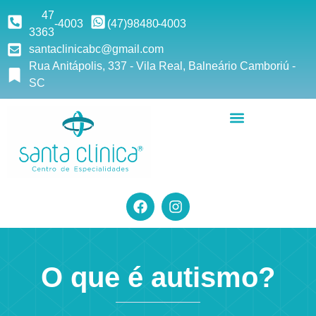
47
-4003
(47)9
8480
-4003
3363
santaclinicabc@gmail.com
Rua Anitápolis, 337 - Vila Real, Balneário Camboriú -
SC
O que é autismo?