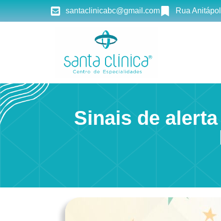
santaclinicabc@gmail.com
Rua Anitápol
Sinais de alert