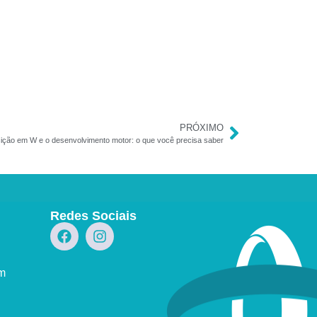
PRÓXIMO
ição em W e o desenvolvimento motor: o que você precisa saber
Redes Sociais
om