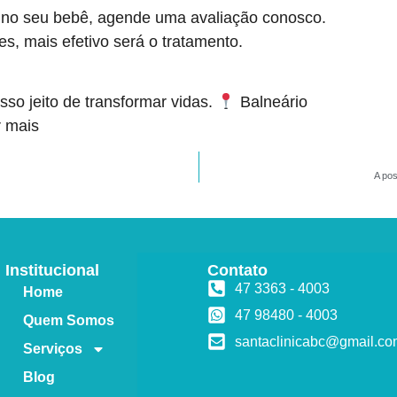
 no seu bebê, agende uma avaliação conosco.
s, mais efetivo será o tratamento.
so jeito de transformar vidas.
Balneário
r mais
A pos
Institucional
Contato
47 3363 - 4003
Home
47 98480 - 4003
Quem Somos
santaclinicabc@gmail.c
Serviços
Blog