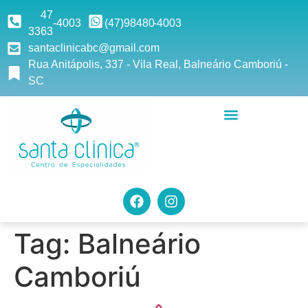
47
-4003
(47)9
8480
-4003
3363
santaclinicabc@gmail.com
Rua Anitápolis, 337 - Vila Real, Balneário Camboriú -
SC
Tag:
Balneário
Camboriú