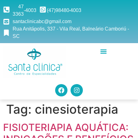
47
-4003
(47)9
8480
-4003
3363
santaclinicabc@gmail.com
Rua Anitápolis, 337 - Vila Real, Balneário Camboriú -
SC
Tag:
cinesioterapia
FISIOTERIAPIA AQUÁTICA: