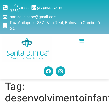
47
-4003
(47)9
8480
-4003
3363
santaclinicabc@gmail.com
Rua Anitápolis, 337 - Vila Real, Balneário Camboriú -
SC
Tag:
desenvolvimentoinfant