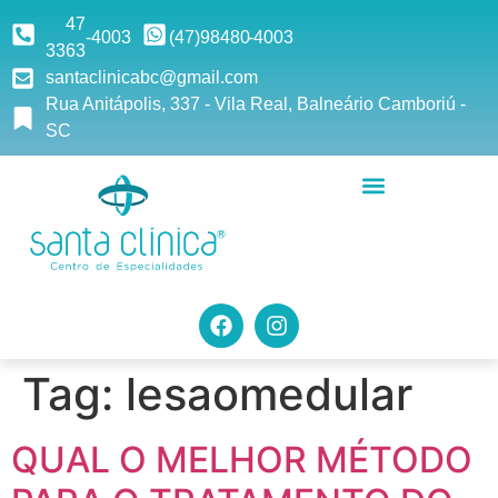
47
-4003
(47)9
8480
-4003
3363
santaclinicabc@gmail.com
Rua Anitápolis, 337 - Vila Real, Balneário Camboriú -
SC
Tag:
lesaomedular
QUAL O MELHOR MÉTODO