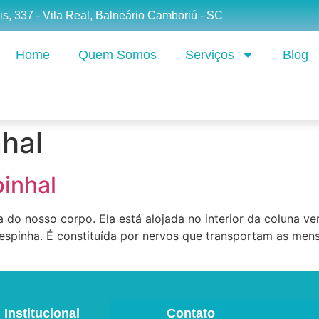
is, 337 - Vila Real, Balneário Camboriú - SC
Home
Quem Somos
Serviços
Blog
hal
inhal
do nosso corpo. Ela está alojada no interior da coluna vert
 espinha. É constituída por nervos que transportam as men
Institucional
Contato