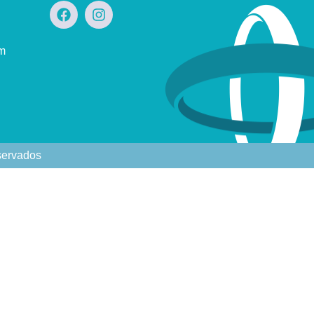
om
eservados