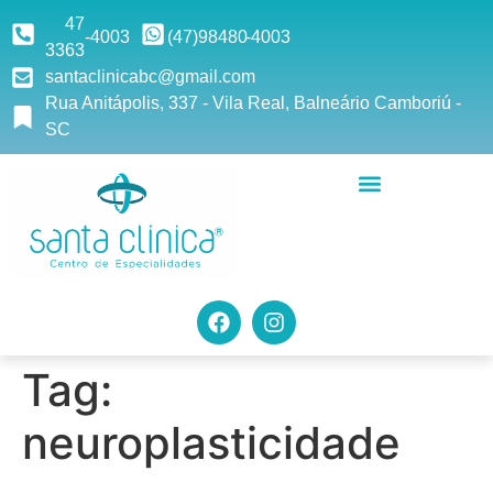
47
-4003
(47)9
8480
-4003
3363
santaclinicabc@gmail.com
Rua Anitápolis, 337 - Vila Real, Balneário Camboriú -
SC
Tag:
neuroplasticidade