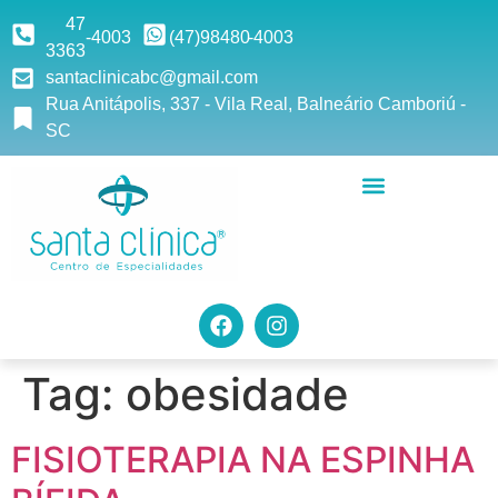
47
-4003
(47)9
8480
-4003
3363
santaclinicabc@gmail.com
Rua Anitápolis, 337 - Vila Real, Balneário Camboriú -
SC
Tag:
obesidade
FISIOTERAPIA NA ESPINHA