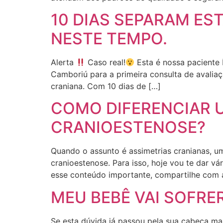
10 DIAS SEPARAM ES
NESTE TEMPO.
Alerta
Caso real!
Esta é nossa paciente Í
Camboriú para a primeira consulta de avaliaç
craniana. Com 10 dias de […]
COMO DIFERENCIAR U
CRANIOESTENOSE?
Quando o assunto é assimetrias cranianas, u
cranioestenose. Para isso, hoje vou te dar vá
esse conteúdo importante, compartilhe com
MEU BEBÊ VAI SOFRE
Se esta dúvida já passou pela sua cabeça ma