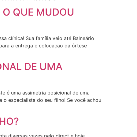
A O QUE MUDOU
a clínica! Sua família veio até Balneário
 para a entrega e colocação da órtese
ONAL DE UMA
nte é uma assimetria posicional de uma
a o especialista do seu filho! Se você achou
NHO?
a diversas vezes pelo direct e hoje