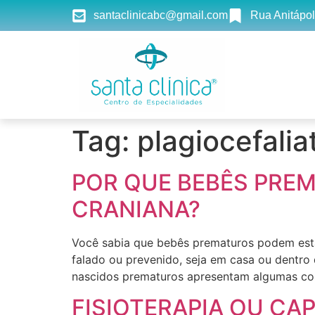
santaclinicabc@gmail.com
Rua Anitápol
Tag:
plagiocefali
POR QUE BEBÊS PRE
CRANIANA?
Você sabia que bebês prematuros podem estar
falado ou prevenido, seja em casa ou dentro 
nascidos prematuros apresentam algumas cond
FISIOTERAPIA OU CA