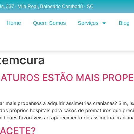
is, 337 - Vila Real, Balneário Camboriú - SC
Home
Quem Somos
Serviços
Blog
atemcura
MATUROS ESTÃO MAIS PROPE
 mais propensos a adquirir assimetrias cranianas? Sim, is
dos próprios hospitais para casos de prematuros que preci
ições favoráveis ao aparecimento da assimetria craniana,
PACETE?