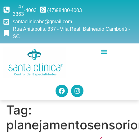
47
-4003
(47)9
8480
-4003
3363
santaclinicabc@gmail.com
Rua Anitápolis, 337 - Vila Real, Balneário Camboriú -
SC
Tag:
planejamentosensori