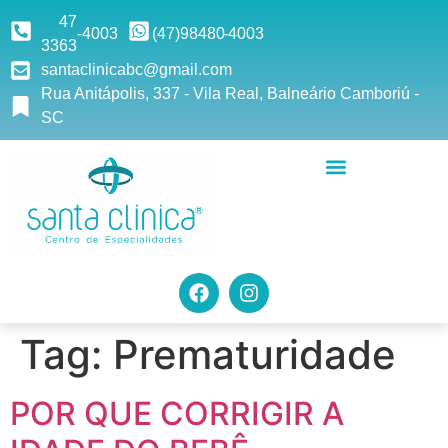
47
-4003
(47)9
8480
-4003
3363
santaclinicabc@gmail.com
Rua Anitápolis, 337 - Vila Real, Balneário Camboriú -
SC
Tag:
Prematuridade
POR QUE CORRIGIR A