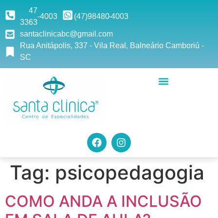
47
-4003
(47)9
8480
-4003
3363
santaclinicabc@gmail.com
Rua Anitápolis, 337 - Vila Real, Balneário Camboriú -
SC
Tag:
psicopedagogia
COMO ANDA A INCLUSÃO