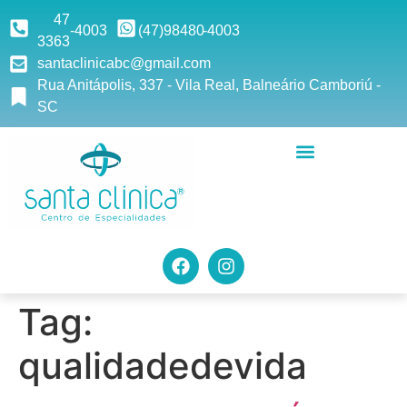
47
-4003
(47)9
8480
-4003
3363
santaclinicabc@gmail.com
Rua Anitápolis, 337 - Vila Real, Balneário Camboriú -
SC
Tag:
qualidadedevida