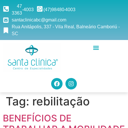
47
-4003
(47)9
8480
-4003
3363
santaclinicabc@gmail.com
Rua Anitápolis, 337 - Vila Real, Balneário Camboriú -
SC
Tag:
rebilitação
BENEFÍCIOS DE