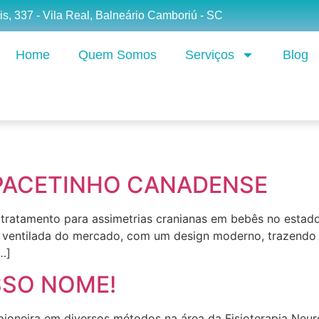
is, 337 - Vila Real, Balneário Camboriú - SC
Home
Quem Somos
Serviços
Blog
APACETINHO CANADENSE
 o tratamento para assimetrias cranianas em bebês no estad
e ventilada do mercado, com um design moderno, trazendo 
…]
SSO NOME!
pioneira em diversos métodos na área da Fisioterapia Neuro