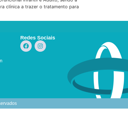
a clínica a trazer o tratamento para
Redes Sociais
om
eservados