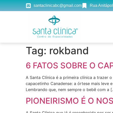
santaclinicabc@gmail.com
Rua Anitápol
Tag:
rokband
6 FATOS SOBRE O C
A Santa Clínica é a primeira clínica a trazer
capacetinho Canadense: a órtese mais leve 
Lembrando que, nem sempre o bebê com a [
PIONEIRISMO É O NO
A Santa Clínica que já é reconhecida por ser 