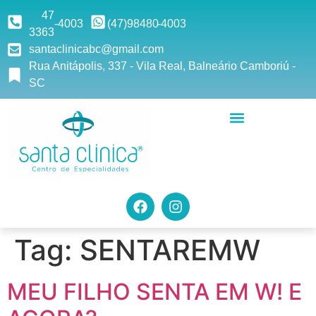
47
-4003
(47)9
8480
-4003
3363
santaclinicabc@gmail.com
Rua Anitápolis, 337 - Vila Real, Balneário Camboriú -
SC
Tag:
SENTAREMW
MEU FILHO SENTA EM W! E