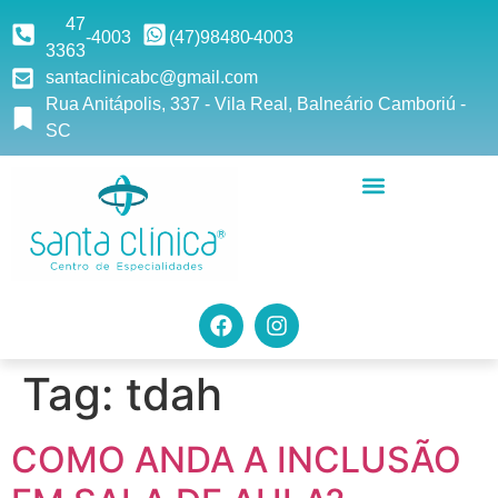
47
-4003
(47)9
8480
-4003
3363
santaclinicabc@gmail.com
Rua Anitápolis, 337 - Vila Real, Balneário Camboriú -
SC
Tag:
tdah
COMO ANDA A INCLUSÃO