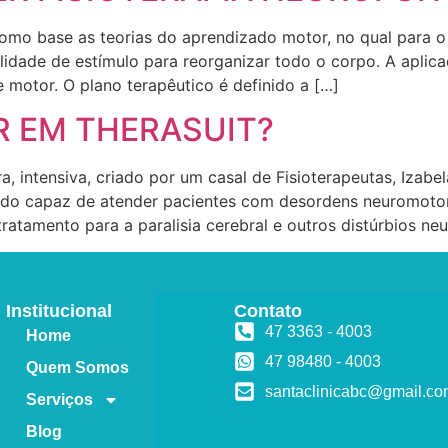
 como base as teorias do aprendizado motor, no qual par
ilidade de estímulo para reorganizar todo o corpo. A aplic
e motor. O plano terapêutico é definido a […]
R EM THERASUIT?
, intensiva, criado por um casal de Fisioterapeutas, Izabe
do capaz de atender pacientes com desordens neuromotor
ratamento para a paralisia cerebral e outros distúrbios 
Institucional
Contato
47 3363 - 4003
Home
47 98480 - 4003
Quem Somos
santaclinicabc@gmail.c
Serviços
Blog