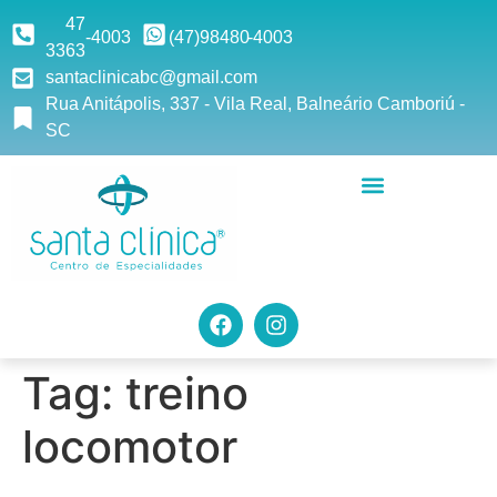
47
-4003
(47)9
8480
-4003
3363
santaclinicabc@gmail.com
Rua Anitápolis, 337 - Vila Real, Balneário Camboriú -
SC
Tag:
treino
locomotor