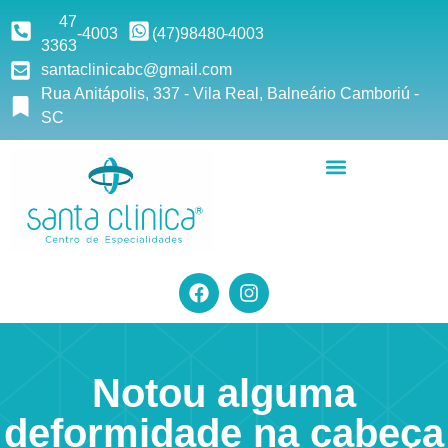
47
-4003
(47)9
8480
-4003
3363
santaclinicabc@gmail.com
Rua Anitápolis, 337 - Vila Real, Balneário Camboriú -
SC
Notou alguma
deformidade na cabeça