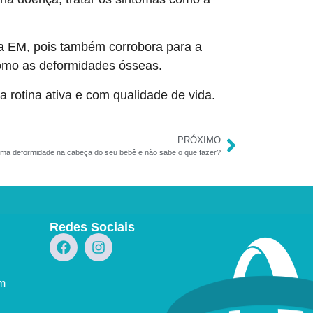
da EM, pois também corrobora para a
omo as deformidades ósseas.
rotina ativa e com qualidade de vida.
PRÓXIMO
uma deformidade na cabeça do seu bebê e não sabe o que fazer?
Redes Sociais
om