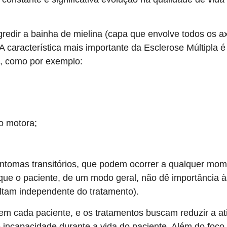
edir a bainha de mielina (capa que envolve todos os ax
característica mais importante da Esclerose Múltipla é a
s, como por exemplo:
o motora;
m sintomas transitórios, que podem ocorrer a qualquer
que o paciente, de um modo geral, não dê importância à
oltam independente do tratamento).
m cada paciente, e os tratamentos buscam reduzir a ati
 incapacidade durante a vida do paciente. Além do foco