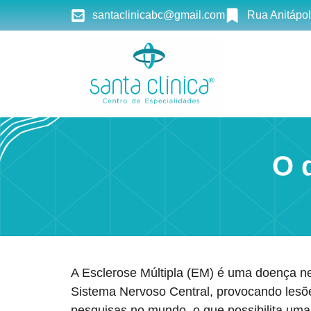
santaclinicabc@gmail.com
Rua Anitápol
O 
A Esclerose Múltipla (EM) é uma doença ne
Sistema Nervoso Central, provocando lesõe
pesquisas no mundo, o que possibilita uma 