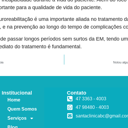
ortante para a qualidade de vida do paciente.
roreabilitação é uma importante aliada no tratamento 
, e na prevenção ao longo do tempo de complicações c
e passar longos períodos sem surtos da EM, tendo uma 
imediato do tratamento é fundamental.
pia
Notou alg
Institucional
Contato
47 3363 - 4003
Home
47 98480 - 4003
Quem Somos
santaclinicabc@gmail.c
Serviços
Blog