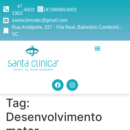
47
-4003
(47)9
8480
-4003
3363
santaclinicabc@gmail.com
Rua Anitápolis, 337 - Vila Real, Balneário Camboriú -
SC
Tag:
Desenvolvimento